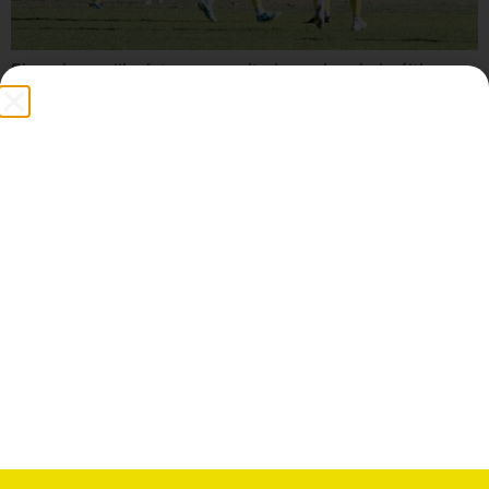
El equipo vallisoletano se quita la espina de la última
goleada recibida en casa, con remontada incluida El
Mojados de Diego Macón se quitó la espina de la última
derrota abultada en casa y ganó, con remontada
incluida, al Briviesca. Después de un primer tiempo más
bien malo salió a por todas tras el descanso […]