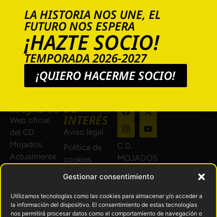
LA HISTORIA NOS UNE, EL
FUTURO NOS ESPERA
¡HAZTE SOCIO!
TEMPORADA 2026-2027
¡QUIERO HACERME SOCIO!
Desarrollado
C.D.
ENLACES
SÍGUENOS
por
MOJADOS
DE
INTERÉS
Web oficial
Aviso legal
del CD
Mojados.
C.D.
Política de
Actualmente
MOJADOS
cookies
en 1ª
© 2024.
Política de
Gestionar consentimiento
Regional de
Todos los
privacidad
Castilla y
derechos
Utilizamos tecnologías como las cookies para almacenar y/o acceder a
Devoluciones
León Grupo
la información del dispositivo. El consentimiento de estas tecnologías
reservados.
nos permitirá procesar datos como el comportamiento de navegación o
y reembolsos