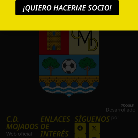
¡QUIERO HACERME SOCIO!
Desarrollado
C.D.
ENLACES
SÍGUENOS
por
MOJADOS
DE
INTERÉS
Web oficial