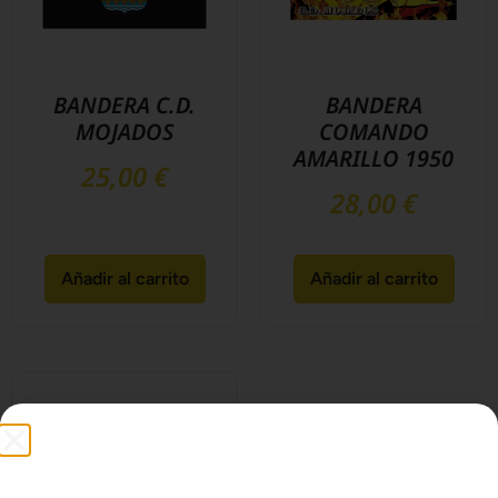
BANDERA C.D.
BANDERA
MOJADOS
COMANDO
AMARILLO 1950
25,00
€
28,00
€
Añadir al carrito
Añadir al carrito