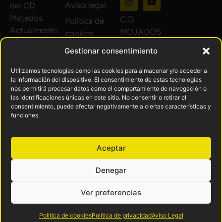
Aviso legal
del CD
Mojados.
C.D.
Política de
Actualmente
MOJADOS
cookies
en 1ª
© 2024.
Política de
Gestionar consentimiento
Regional de
Todos los
privacidad
Castilla y
derechos
Utilizamos tecnologías como las cookies para almacenar y/o acceder a
Devoluciones
León Grupo
la información del dispositivo. El consentimiento de estas tecnologías
reservados.
nos permitirá procesar datos como el comportamiento de navegación o
y reembolsos
B.
las identificaciones únicas en este sitio. No consentir o retirar el
consentimiento, puede afectar negativamente a ciertas características y
La historia
funciones.
nos une, el
futuro nos
Aceptar
espera.
Desde 1950
Denegar
defendiendo
Ver preferencias
nuestro
pueblo.
Política de cookies
Política de privacidad
Aviso Legal