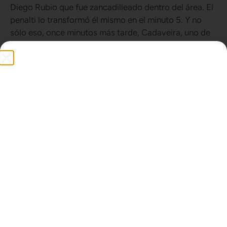
Diego Rubio que fue zancadilleado dentro del área. El
penalti lo transformó él mismo en el minuto 5. Y no
sólo eso, once minutos más tarde, Cadaveira, uno de
los mejores del partido, enganchaba un disparo desde
fuera del área que valía el 2-1.
Pero el Villanubla de Rafael Álvarez no se iba a dejar
amilanar tan pronto y así Diego Rubio y Pedro Velicias
asustaron a la meta mojadera. A la contra tuvieron
más de una, aunque el fuera de juego frustró alguno
de sus acercamientos más claros. Sin embargo, el
Mojados aprovechó la siguiente y Jorge Delgado
remató una buena asistencia de Unai Carrera para dar
tranquilidad a los suyos.
La segunda mitad ya fue un soliloquio del Mojados
que llegó con bastante comodidad por ambas bandas
y anotó por medio de Unai Carrera y Mateo
Rodríguez, ambos por partida doble, y Jaime