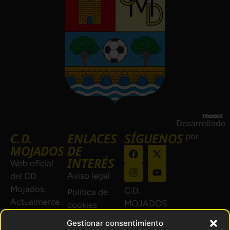
Desarrollado
C.D.
ENLACES
SÍGUENOS
por
MOJADOS
DE
INTERÉS
Web oficial
Aviso legal
del CD
Mojados.
C.D.
Política de
Actualmente
MOJADOS
cookies
en 1ª
© 2024.
Política de
Gestionar consentimiento
Regional de
Todos los