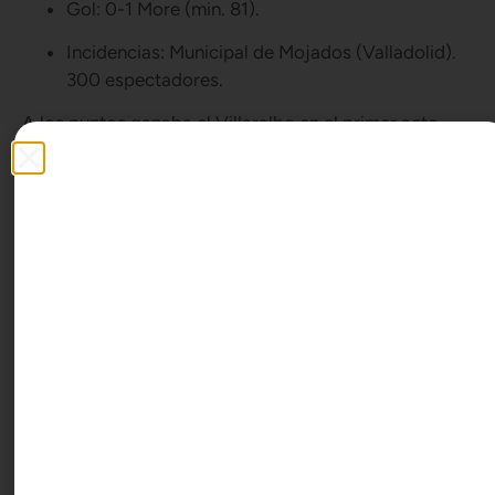
Gol: 0-1 More (min. 81).
Incidencias: Municipal de Mojados (Valladolid).
300 espectadores.
A los puntos ganaba el Villaralbo en el primer acto,
pero en cuanto a peligro iban igualados. Por supuesto
también a los goles, que ni llegaban ni se esperaban. A
ningún equipo le llenaba tener el balón, más bien lo
contrario, aunque quien conseguía profundizar era el
conjunto zamorano, que se plantaba en campo
contrario con facilidad. Después las ideas se
nublaban.
Entre Pepe y Chechi acumulaban acciones de ataque
que culminaban en uno de los dos, si bien la primera
fue de Beni que cuando recortó a Pablo la mandó
arriba muy forzado. Sufría el Mojados y con razón,
pero sabía que su arma volvía estar en las transiciones