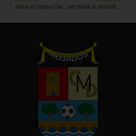
GRAN VICTORIA CONTRA EL LÍDER EN CASA (1-0) DE NUESTRO CADETE, QUE SIGUE EN LA PELEA POR EL ASCENSO.
VICTORIA DE NUESTRO INFANTIL A (0-9), QUE LE DA ALAS EN LA LUCHA POR LA TERCERA PLAZA.