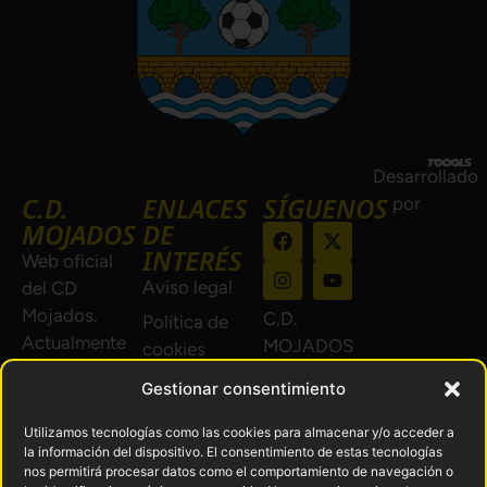
Desarrollado
C.D.
ENLACES
SÍGUENOS
por
MOJADOS
DE
INTERÉS
Web oficial
Aviso legal
del CD
Mojados.
C.D.
Política de
Actualmente
MOJADOS
cookies
en 1ª
© 2024.
Política de
Gestionar consentimiento
Regional de
Todos los
privacidad
Castilla y
derechos
Utilizamos tecnologías como las cookies para almacenar y/o acceder a
Devoluciones
León Grupo
la información del dispositivo. El consentimiento de estas tecnologías
reservados.
y reembolsos
nos permitirá procesar datos como el comportamiento de navegación o
B.