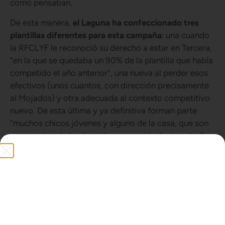
como pensaban.
De esta manera,
el Laguna ha confeccionado tres
plantillas diferentes para esta campaña
: una cuando
la RFCLYF le reconoció su derecho a estar en Tercera,
“en la que se quedaba un 90% de la plantilla que había
competido el año anterior”, una nueva al perder esos
efectivos (unos cuantos, con dirección precisamente
al Mojados) y otra adecuada al contexto competitivo
nuevo. De esta última y ya definitiva forman parte
“muchos chicos jóvenes y alguno de la casa, que son
conscientes de la situación, pero están ilusionados”
con obtener la permanencia, explica el presidente.