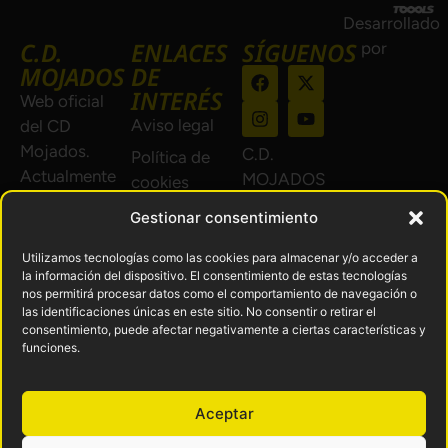
Desarrollado
C.D.
ENLACES
SÍGUENOS
por
MOJADOS
DE
INTERÉS
Web oficial
Aviso legal
del CD
Mojados.
C.D.
Política de
Actualmente
MOJADOS
cookies
en 1ª
© 2024.
Política de
Gestionar consentimiento
Regional de
Todos los
privacidad
Castilla y
derechos
Utilizamos tecnologías como las cookies para almacenar y/o acceder a
Devoluciones
León Grupo
la información del dispositivo. El consentimiento de estas tecnologías
reservados.
nos permitirá procesar datos como el comportamiento de navegación o
y reembolsos
B.
las identificaciones únicas en este sitio. No consentir o retirar el
consentimiento, puede afectar negativamente a ciertas características y
La historia
funciones.
nos une, el
futuro nos
Aceptar
espera.