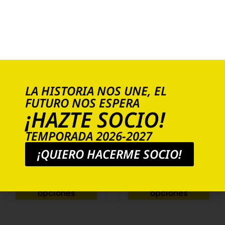
LA HISTORIA NOS UNE, EL
FUTURO NOS ESPERA
¡HAZTE SOCIO!
2º EQUIPACIÓN
EQUIPACIÓN
PORTERO 24/25
PORTERO 24/25
TEMPORADA 2026-2027
29,95
€
26,00
€
29,95
€
26,00
€
¡QUIERO HACERME SOCIO!
Seleccionar
Seleccionar
opciones
opciones